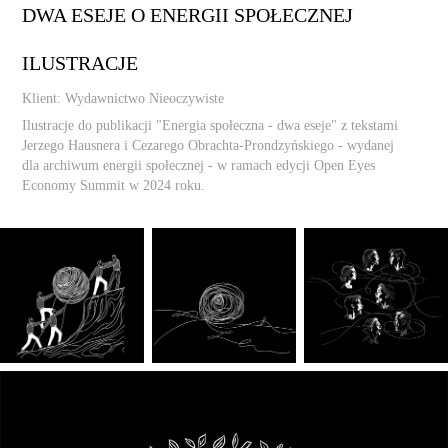
DWA ESEJE O ENERGII SPOŁECZNEJ
ILUSTRACJE
Klient: Wydawnictwo Nieoczywiste
Ilustracje do publikacji "Energia społeczna - dwa eseje" z tekstami
Jerzego Hausnera i Cezarego Obrachta-Prondzyńskiego - wydanej
dla archiwum energii społecznej - w ramach edycji Open Eyes
Economy Summit w 2024 roku.